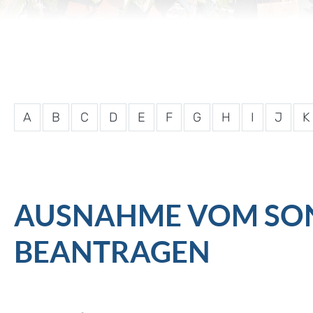
A
B
C
D
E
F
G
H
I
J
K
AUSNAHME VOM SON
BEANTRAGEN