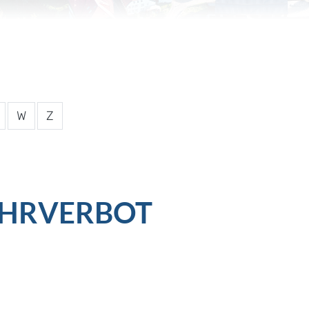
W
Z
AHRVERBOT