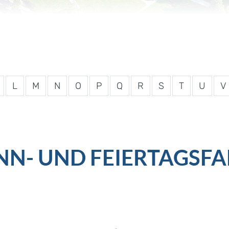
L
M
N
O
P
Q
R
S
T
U
V
N- UND FEIERTAGSF