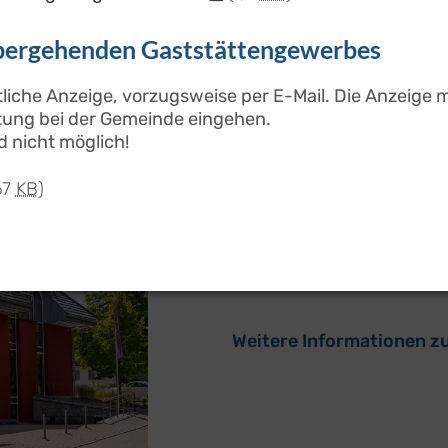
übergehenden Gaststättengewerbes
iftliche Anzeige, vorzugsweise per E-Mail. Die Anzeige
tung bei der Gemeinde eingehen.
Gemeinderatssitz
d nicht möglich!
67
KB
)
Dienstag, 15. September
Zeit:
19.00 Uhr
Ort:
Rathaus, Sitzungssaal
Weitere Informationen z