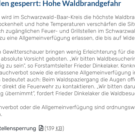
llen gesperrt: Hohe Waldbrandgefahr
ird im Schwarzwald-Baar-Kreis die höchste Waldbran
rockenheit und hohe Temperaturen verschärfen die Si
lich zugänglichen Feuer- und Grillstellen im Schwarzwa
zu eine Allgemeinverfügung erlassen, die bis auf Widerr
 Gewitterschauer bringen wenig Erleichterung für di
b absolute Vorsicht geboten. „Wir bitten Waldbesuche
 zu sein“, so Forstamtsleiter Frieder Dinkelaker. Konkr
Rauchverbot sowie die erlassene Allgemeinverfügung 
 bedeutet auch: Beim Waldspaziergang die Augen offe
 direkt die Feuerwehr zu kontaktieren. „Wir bitten dar
ng übernimmt“, fordert Frieder Dinkelaker die Waldbes
Seniorenausflug der Gemeinde
verbot oder die Allgemeinverfügung sind ordnungsw
Schonach führte nach Durbach und
.
Hofstetten
tellensperrung
(139
KB
)