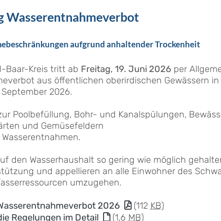
Einen abwechslungsreichen und geselligen
g Wasserentnahmeverbot
Tag erlebten die Seniorinnen und Senioren der
Gemeinde Schonach beim diesjährigen
Seniorenausflug. Gemeinsam ging es mit dem
beschränkungen aufgrund anhaltender Trockenheit
Bus in...
mehr >
Baar-Kreis tritt ab
Freitag, 19. Juni 2026
per Allgeme
everbot aus öffentlichen oberirdischen Gewässern in
. September 2026.
zur Poolbefüllung, Bohr- und Kanalspülungen, Bewäs
Gärten und Gemüsefeldern
n Wasserentnahmen.
uf den Wasserhaushalt so gering wie möglich gehalte
rstützung und appellieren an alle Einwohner des Schw
Wasserressourcen umzugehen.
 Wasserentnahmeverbot 2026
(112
KB
)
ie Regelungen im Detail
(1,6
MB
)