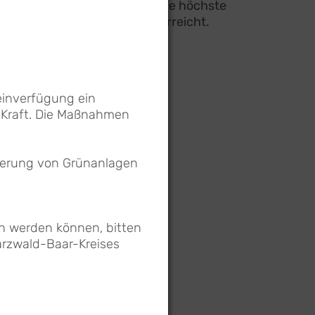
Schwarzwald-Baar-Kreis die höchste
Waldbrandgefahrenstufe erreicht.
mehr >
inverfügung ein
 Kraft. Die Maßnahmen
serung von Grünanlagen
n werden können, bitten
arzwald-Baar-Kreises