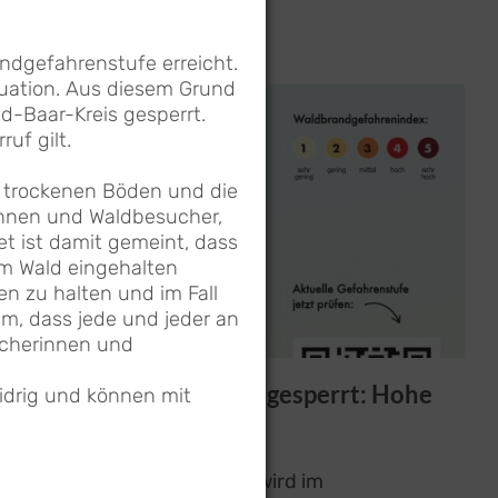
dgefahrenstufe erreicht.
tuation. Aus diesem Grund
ld-Baar-Kreis gesperrt.
uf gilt.
e trockenen Böden und die
rinnen und Waldbesucher,
et ist damit gemeint, dass
im Wald eingehalten
n zu halten und im Fall
um, dass jede und jeder an
ucherinnen und
Feuer- und Grillstellen gesperrt: Hohe
idrig und können mit
Waldbrandgefahr
In den kommenden Tagen wird im