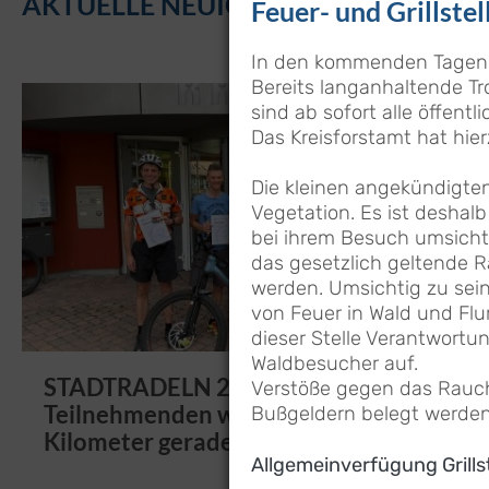
AKTUELLE NEUIGKEITEN
Feuer- und Grillste
In den kommenden Tagen w
Bereits langanhaltende T
sind ab sofort alle öffent
Das Kreisforstamt hat hier
Die kleinen angekündigten
Vegetation. Es ist deshal
bei ihrem Besuch umsichtig
das gesetzlich geltende 
werden. Umsichtig zu sein
von Feuer in Wald und Flur
dieser Stelle Verantwortu
Waldbesucher auf.
STADTRADELN 2026: Trotz weniger
Verstöße gegen das Rauch
Teilnehmenden wurden mehr
Bußgeldern belegt werden
Kilometer geradelt
Allgemeinverfügung Grills