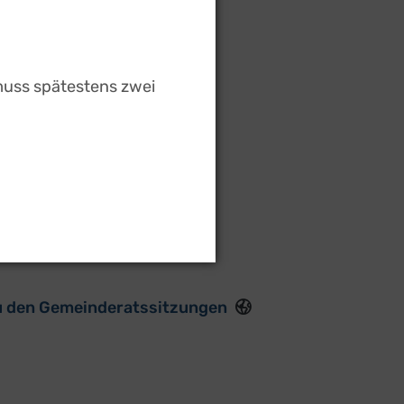
 muss spätestens zwei
ungen
 2026
, Hauptstraße 21
u den Gemeinderatssitzungen