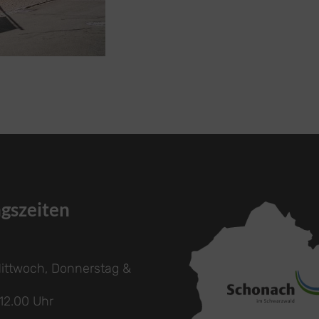
gszeiten
ittwoch, Donnerstag &
 12.00 Uhr