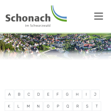
A
B
C
D
E
F
G
H
I
J
K
L
M
N
O
P
Q
R
S
T