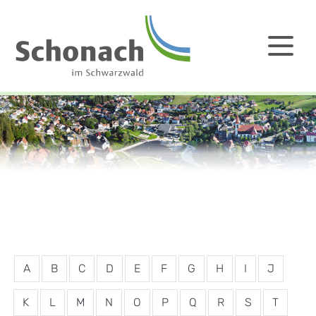
A
B
C
D
E
F
G
H
I
J
K
L
M
N
O
P
Q
R
S
T