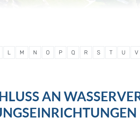
L
M
N
O
P
Q
R
S
T
U
V
HLUSS AN WASSERVE
NGSEINRICHTUNGEN -