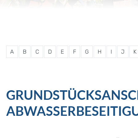
A
B
C
D
E
F
G
H
I
J
K
GRUNDSTÜCKSANSC
ABWASSERBESEITIGU