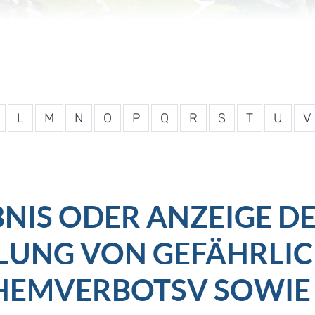
L
M
N
O
P
Q
R
S
T
U
V
NIS ODER ANZEIGE D
LUNG VON GEFÄHRLI
HEMVERBOTSV SOWIE