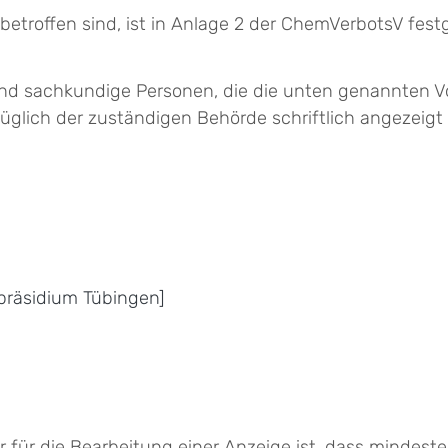
etroffen sind, ist in Anlage 2 der ChemVerbotsV festg
sind sachkundige Personen, die die unten genannten Vo
glich der zuständigen Behörde schriftlich angezeigt 
präsidium Tübingen]
er für die Bearbeitung einer Anzeige ist, dass minde