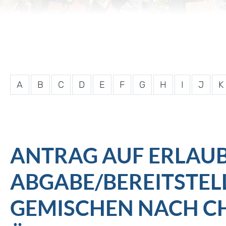
A
B
C
D
E
F
G
H
I
J
K
ANTRAG AUF ERLAUB
ABGABE/BEREITSTEL
GEMISCHEN NACH C