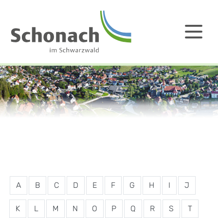
A
B
C
D
E
F
G
H
I
J
K
L
M
N
O
P
Q
R
S
T