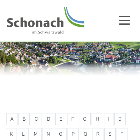
A
B
C
D
E
F
G
H
I
J
K
L
M
N
O
P
Q
R
S
T