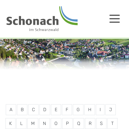
A
B
C
D
E
F
G
H
I
J
K
L
M
N
O
P
Q
R
S
T