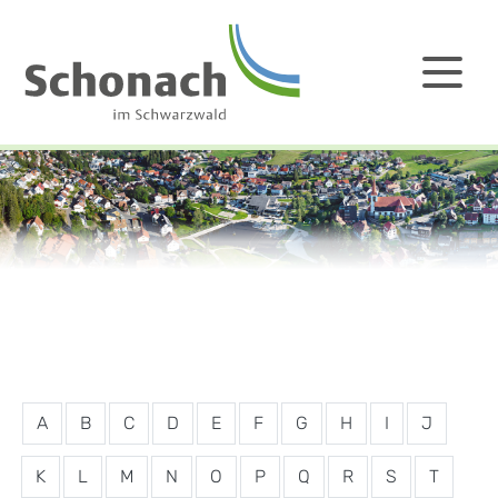
A
B
C
D
E
F
G
H
I
J
K
L
M
N
O
P
Q
R
S
T