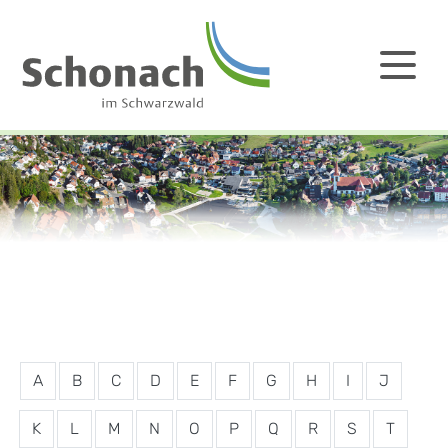
A
B
C
D
E
F
G
H
I
J
K
L
M
N
O
P
Q
R
S
T