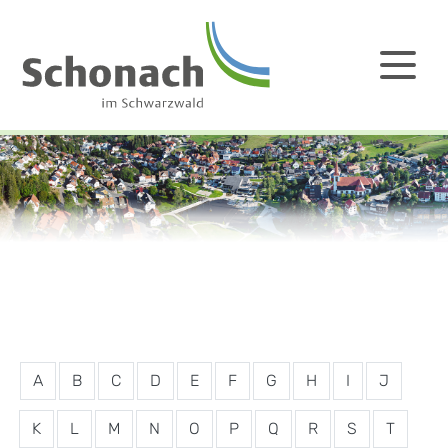
A
B
C
D
E
F
G
H
I
J
K
L
M
N
O
P
Q
R
S
T