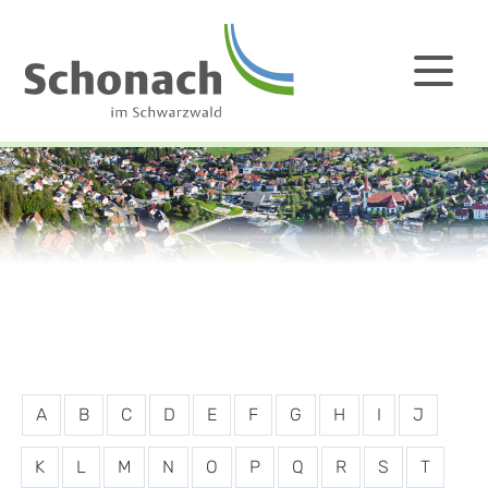
A
B
C
D
E
F
G
H
I
J
K
L
M
N
O
P
Q
R
S
T