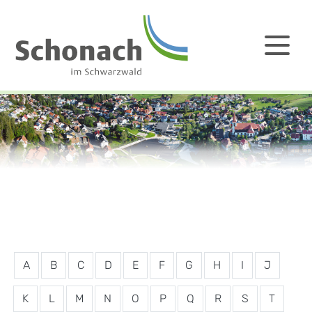
A
B
C
D
E
F
G
H
I
J
K
L
M
N
O
P
Q
R
S
T