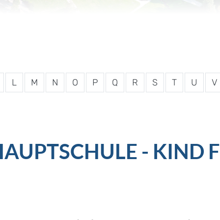
L
M
N
O
P
Q
R
S
T
U
V
AUPTSCHULE - KIND 