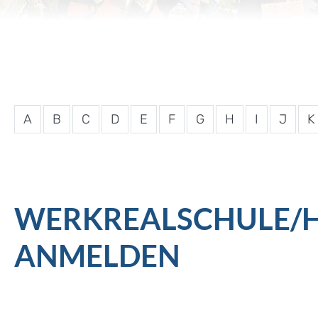
A
B
C
D
E
F
G
H
I
J
K
WERKREALSCHULE/H
ANMELDEN