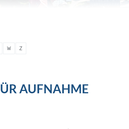
W
Z
FÜR AUFNAHME