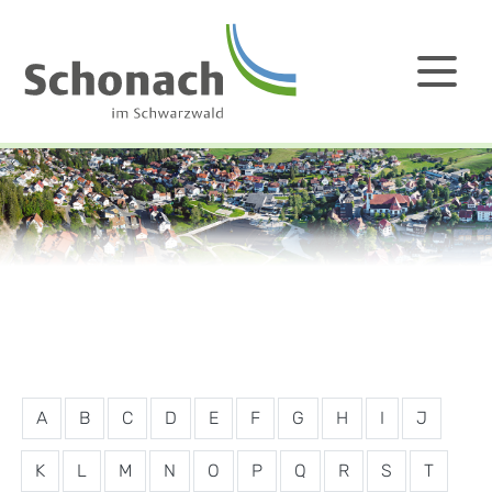
A
B
C
D
E
F
G
H
I
J
K
L
M
N
O
P
Q
R
S
T