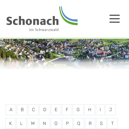
A
B
C
D
E
F
G
H
I
J
K
L
M
N
O
P
Q
R
S
T