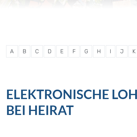
A
B
C
D
E
F
G
H
I
J
K
ELEKTRONISCHE L
BEI HEIRAT