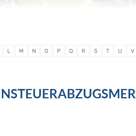
L
M
N
O
P
Q
R
S
T
U
V
OHNSTEUERABZUGSME