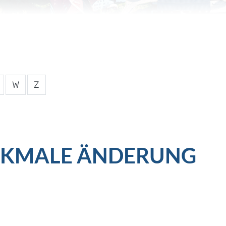
W
Z
RKMALE ÄNDERUNG