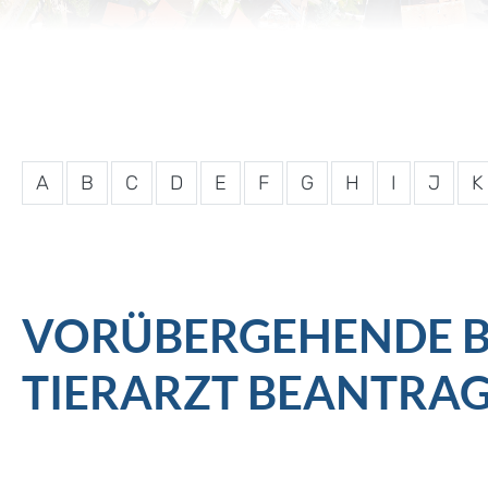
A
B
C
D
E
F
G
H
I
J
K
VORÜBERGEHENDE BE
TIERARZT BEANTRA