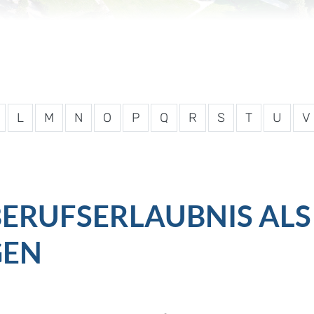
L
M
N
O
P
Q
R
S
T
U
V
RUFSERLAUBNIS ALS 
GEN