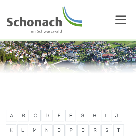
A
B
C
D
E
F
G
H
I
J
K
L
M
N
O
P
Q
R
S
T