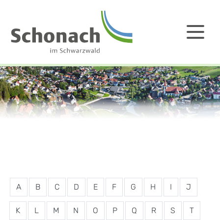
A
B
C
D
E
F
G
H
I
J
K
L
M
N
O
P
Q
R
S
T