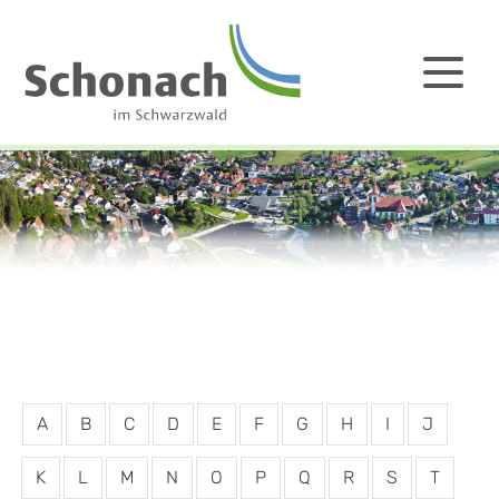
A
B
C
D
E
F
G
H
I
J
K
L
M
N
O
P
Q
R
S
T