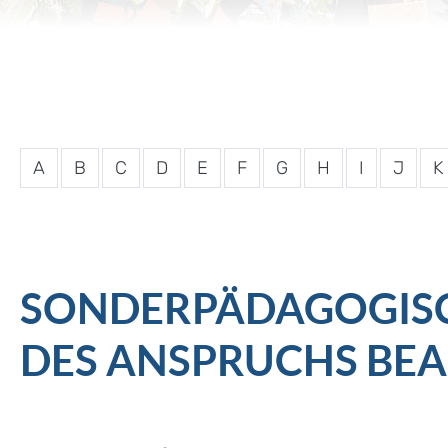
A
B
C
D
E
F
G
H
I
J
K
SONDERPÄDAGOGISC
DES ANSPRUCHS BE