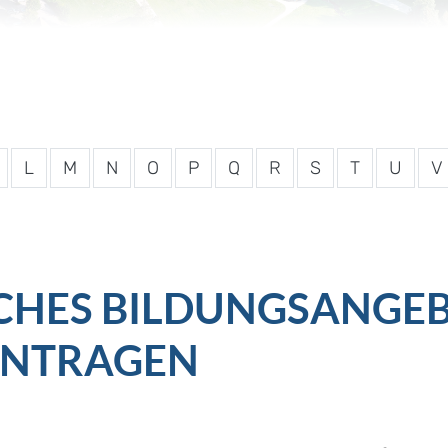
L
M
N
O
P
Q
R
S
T
U
V
HES BILDUNGSANGEB
ANTRAGEN