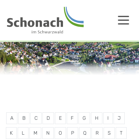
A
B
C
D
E
F
G
H
I
J
K
L
M
N
O
P
Q
R
S
T