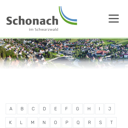
A
B
C
D
E
F
G
H
I
J
K
L
M
N
O
P
Q
R
S
T