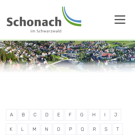
A
B
C
D
E
F
G
H
I
J
K
L
M
N
O
P
Q
R
S
T