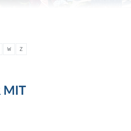
W
Z
 MIT