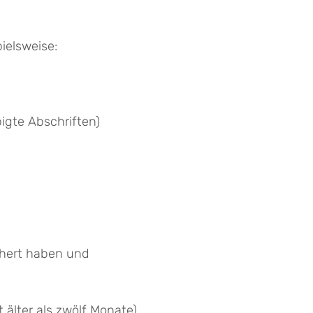
ielsweise:
gte Abschriften)
chert haben und
 älter als zwölf Monate)