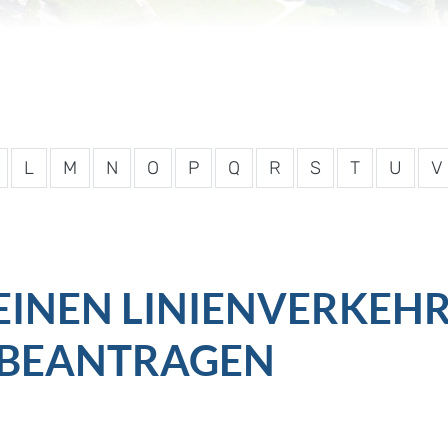
L
M
N
O
P
Q
R
S
T
U
V
INEN LINIENVERKEHR
 BEANTRAGEN