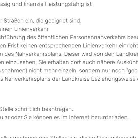
ig und finanziell leistungsfähig ist
 Straßen ein, die geeignet sind.
inen Linienverkehr.
chfü
h
rung des öffentlichen Personennahverkehrs bea
n Frist ke
i
nen entsprechenden Linienverkehr einric
h
len des Nahverkehrsplans. Dieser wird von den Landkre
ten einzusehen; Sie erhalten dort auch nähere Auskünf
usnahmen) nicht mehr einzeln, sondern nur noch "gebü
es Nahverkehrsplans der Landkreise beziehungsweise d
elle schriftlich beantragen.
lar oder Sie können es im Internet herunterladen.