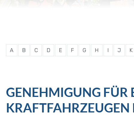
A
B
C
D
E
F
G
H
I
J
K
GENEHMIGUNG FÜR E
KRAFTFAHRZEUGEN