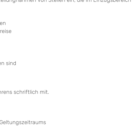
Stellungnahmen von Stellen ein, die im Einzugsbereich 
ten
reise
en sind
rens schriftlich mit.
 Geltungszeitraums