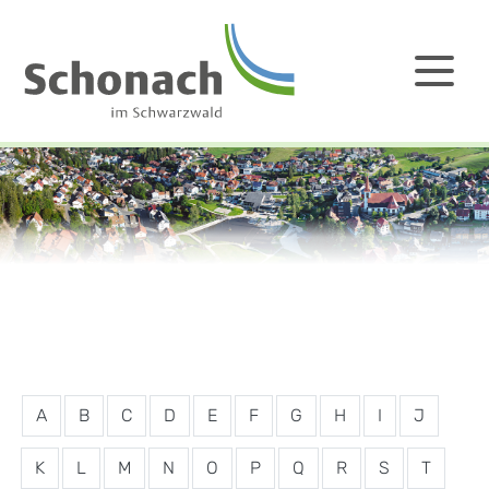
A
B
C
D
E
F
G
H
I
J
K
L
M
N
O
P
Q
R
S
T