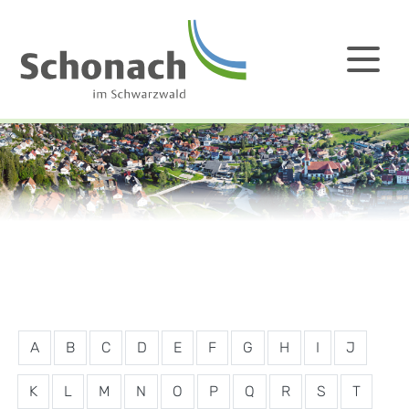
A
B
C
D
E
F
G
H
I
J
K
L
M
N
O
P
Q
R
S
T