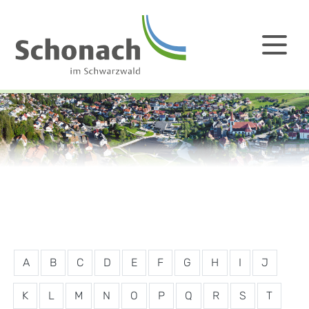
A
B
C
D
E
F
G
H
I
J
K
L
M
N
O
P
Q
R
S
T