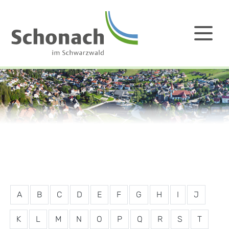
A
B
C
D
E
F
G
H
I
J
K
L
M
N
O
P
Q
R
S
T