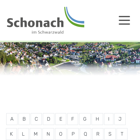
A
B
C
D
E
F
G
H
I
J
K
L
M
N
O
P
Q
R
S
T