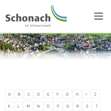
A
B
C
D
E
F
G
H
I
J
K
L
M
N
O
P
Q
R
S
T