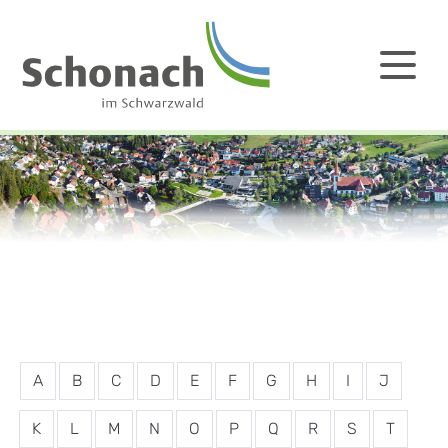
A
B
C
D
E
F
G
H
I
J
K
L
M
N
O
P
Q
R
S
T