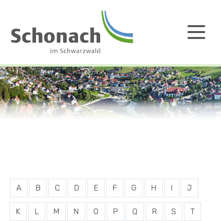
A
B
C
D
E
F
G
H
I
J
K
L
M
N
O
P
Q
R
S
T