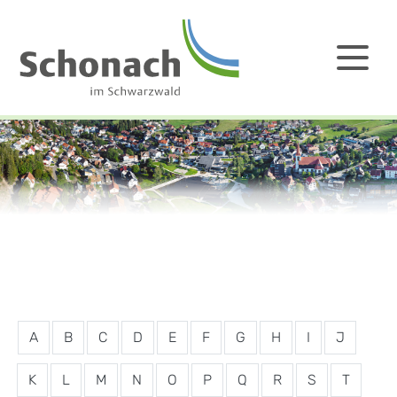
A
B
C
D
E
F
G
H
I
J
K
L
M
N
O
P
Q
R
S
T