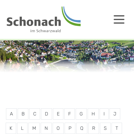
A
B
C
D
E
F
G
H
I
J
K
L
M
N
O
P
Q
R
S
T