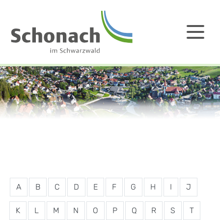
A
B
C
D
E
F
G
H
I
J
K
L
M
N
O
P
Q
R
S
T