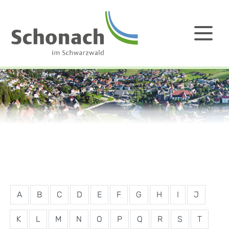
A
B
C
D
E
F
G
H
I
J
K
L
M
N
O
P
Q
R
S
T