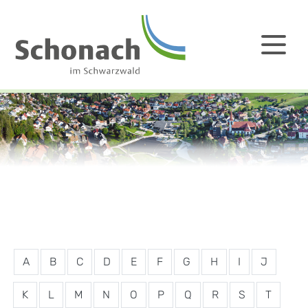
A
B
C
D
E
F
G
H
I
J
K
L
M
N
O
P
Q
R
S
T