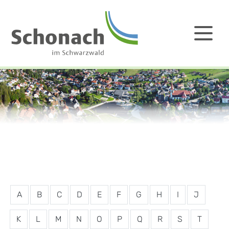
A
B
C
D
E
F
G
H
I
J
K
L
M
N
O
P
Q
R
S
T