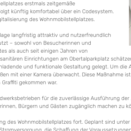
llplatzes erstmals zeitgemäße
olgt künftig komfortabel über ein Codesystem.
igitalisierung des Wohnmobilstellplatzes.
ge langfristig attraktiv und nutzerfreundlich
nutzt – sowohl von Besucherinnen und
tes als auch seit einigen Jahren von
 sanitären Einrichtungen am Obertalparkplatz schätze
nladende und funktionale Gestaltung gelegt. Um die A
ußen mit einer Kamera überwacht. Diese Maßnahme ist 
Graffiti gekommen war.
erksbetrieben für die zuverlässige Ausführung der A
gerinnen, Bürgern und Gästen zugänglich machen zu k
ng des Wohnmobilstellplatzes fort. Geplant sind unte
Stromversorgung, die Schaffung der Voraussetzungen