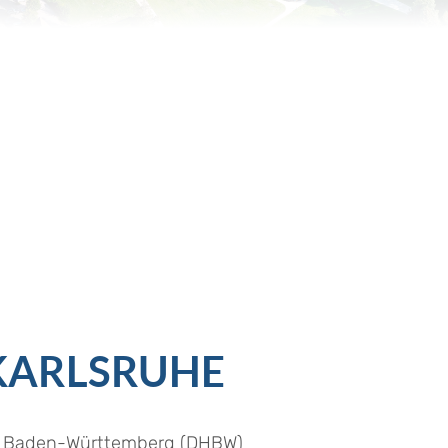
KARLSRUHE
le Baden-Württemberg (DHBW)