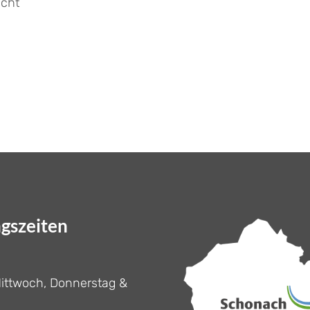
icht
gszeiten
ittwoch, Donnerstag &