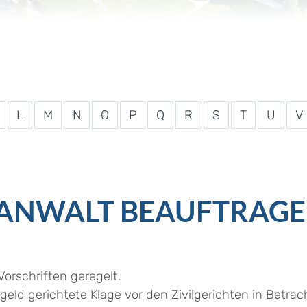
L
M
N
O
P
Q
R
S
T
U
V
RANWALT BEAUFTRAG
Vorschriften geregelt.
eld gerichtete Klage vor den Zivilgerichten in Betr