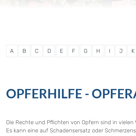
A
B
C
D
E
F
G
H
I
J
K
OPFERHILFE - OPFE
Die Rechte und Pflichten von Opfern sind in vielen 
Es kann eine auf Schadensersatz oder Schmerzensg