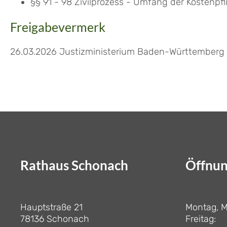
§§ 91 - 98 Zivilprozess - Umfang der Kostenpfl
Freigabevermerk
26.03.2026 Justizministerium Baden-Württemberg
Rathaus Schonach
Öffnun
Hauptstraße 21
Montag, M
78136 Schonach
Freitag: