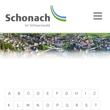
A
B
C
D
E
F
G
H
I
J
K
L
M
N
O
P
Q
R
S
T