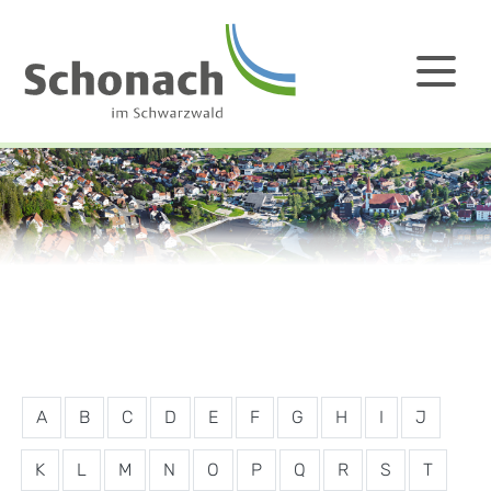
A
B
C
D
E
F
G
H
I
J
K
L
M
N
O
P
Q
R
S
T