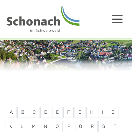
A
B
C
D
E
F
G
H
I
J
K
L
M
N
O
P
Q
R
S
T