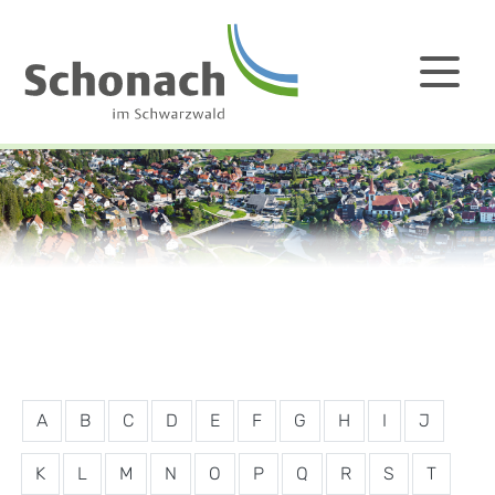
A
B
C
D
E
F
G
H
I
J
K
L
M
N
O
P
Q
R
S
T