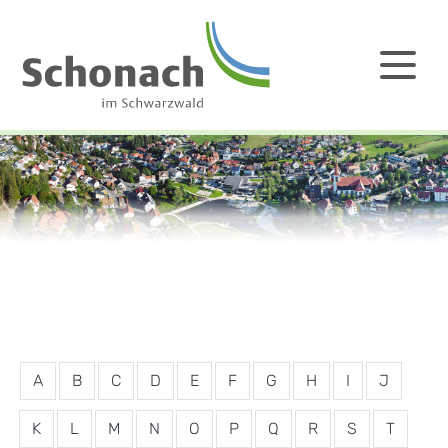
A
B
C
D
E
F
G
H
I
J
K
L
M
N
O
P
Q
R
S
T