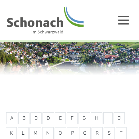
A
B
C
D
E
F
G
H
I
J
K
L
M
N
O
P
Q
R
S
T